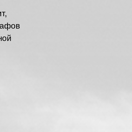
т,
рафов
ной