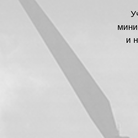
У
мини
и 